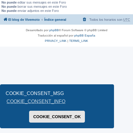
No puede
editar sus mensajes en este Foro
No puede
borrar sus mensajes en este Foro
No puede
enviar adjuntos en este Foro
El blog de Vivemoto
Índice general
Todos los horarios son
UTC
Desarrollado por
phpBB
® Forum Software © phpBB Limited
Traducción al español por
phpBB España
PRIVACY_LINK
|
TERMS_LINK
COOKIE_CONSENT_MSG
COOKIE_CONSENT_INFO
COOKIE_CONSENT_OK