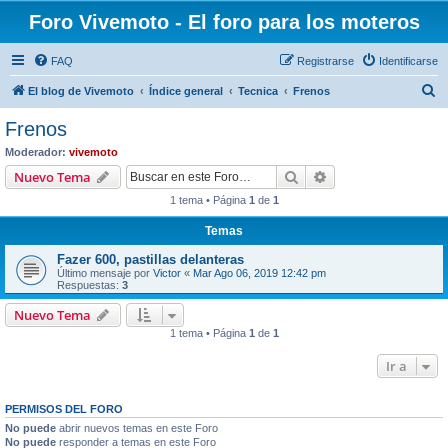
Foro Vivemoto - El foro para los moteros
FAQ
Registrarse
Identificarse
B
El blog de Vivemoto
Índice general
Tecnica
Frenos
u
Frenos
s
Moderador:
vivemoto
c
Buscar
Búsqueda avanzad
Nuevo Tema
a
1 tema • Página
1
de
1
r
Temas
Fazer 600, pastillas delanteras
Último mensaje por
Victor
«
Mar Ago 06, 2019 12:42 pm
Respuestas:
3
Nuevo Tema
1 tema • Página
1
de
1
Ir a
PERMISOS DEL FORO
No puede
abrir nuevos temas en este Foro
No puede
responder a temas en este Foro