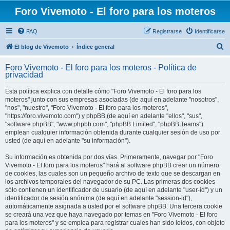
Foro Vivemoto - El foro para los moteros
FAQ
Registrarse
Identificarse
B
El blog de Vivemoto
Índice general
u
Foro Vivemoto - El foro para los moteros - Política de
s
privacidad
c
Esta política explica con detalle cómo "Foro Vivemoto - El foro para los
a
moteros" junto con sus empresas asociadas (de aquí en adelante "nosotros",
"nos", "nuestro", "Foro Vivemoto - El foro para los moteros",
r
"https://foro.vivemoto.com") y phpBB (de aquí en adelante "ellos", "sus",
"software phpBB", "www.phpbb.com", "phpBB Limited", "phpBB Teams")
emplean cualquier información obtenida durante cualquier sesión de uso por
usted (de aquí en adelante "su información").
Su información es obtenida por dos vías. Primeramente, navegar por "Foro
Vivemoto - El foro para los moteros" hará al software phpBB crear un número
de cookies, las cuales son un pequeño archivo de texto que se descargan en
los archivos temporales del navegador de su PC. Las primeras dos cookies
sólo contienen un identificador de usuario (de aquí en adelante "user-id") y un
identificador de sesión anónima (de aquí en adelante "session-id"),
automáticamente asignada a usted por el software phpBB. Una tercera cookie
se creará una vez que haya navegado por temas en "Foro Vivemoto - El foro
para los moteros" y se emplea para registrar cuales han sido leídos, con objeto