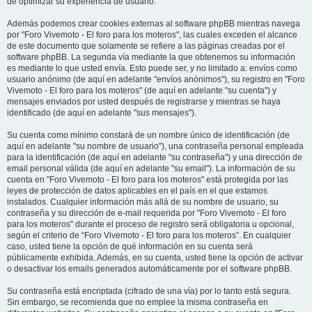
de optimizar su experiencia de usuario.
Además podemos crear cookies externas al software phpBB mientras navega
por "Foro Vivemoto - El foro para los moteros", las cuales exceden el alcance
de este documento que solamente se refiere a las páginas creadas por el
software phpBB. La segunda vía mediante la que obtenemos su información
es mediante lo que usted envía. Esto puede ser, y no limitado a: envíos como
usuario anónimo (de aquí en adelante "envíos anónimos"), su registro en "Foro
Vivemoto - El foro para los moteros" (de aquí en adelante "su cuenta") y
mensajes enviados por usted después de registrarse y mientras se haya
identificado (de aquí en adelante "sus mensajes").
Su cuenta como mínimo constará de un nombre único de identificación (de
aquí en adelante "su nombre de usuario"), una contraseña personal empleada
para la identificación (de aquí en adelante "su contraseña") y una dirección de
email personal válida (de aquí en adelante "su email"). La información de su
cuenta en "Foro Vivemoto - El foro para los moteros" está protegida por las
leyes de protección de datos aplicables en el país en el que estamos
instalados. Cualquier información más allá de su nombre de usuario, su
contraseña y su dirección de e-mail requerida por "Foro Vivemoto - El foro
para los moteros" durante el proceso de registro será obligatoria u opcional,
según el criterio de “Foro Vivemoto - El foro para los moteros”. En cualquier
caso, usted tiene la opción de qué información en su cuenta será
públicamente exhibida. Además, en su cuenta, usted tiene la opción de activar
o desactivar los emails generados automáticamente por el software phpBB.
Su contraseña está encriptada (cifrado de una vía) por lo tanto está segura.
Sin embargo, se recomienda que no emplee la misma contraseña en