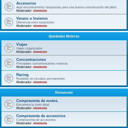
Accesorios
Aquí encontraremos respuestas para una buena comunicación del piloto.
Moderador:
vivemoto
Verano o Invierno
Diferencia entre estaciones
Moderador:
vivemoto
Quedadas Moteras
Viajes
Viajes organizados
Moderador:
vivemoto
Concentraciones
Principales concentraciones moteras
Moderador:
vivemoto
Racing
Rodadas en circuitos permanentes
Moderador:
vivemoto
Renuevate
Compraventa de motos.
Encuentra tu moto ideal
Moderador:
vivemoto
Compraventa de accesorios
Compraventa de accesorios
Moderador:
vivemoto