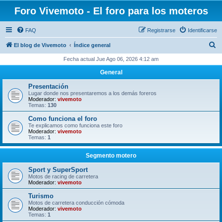
Foro Vivemoto - El foro para los moteros
FAQ
Registrarse
Identificarse
B
El blog de Vivemoto
Índice general
u
Fecha actual Jue Ago 06, 2026 4:12 am
s
General
c
Presentación
a
Lugar donde nos presentaremos a los demás foreros
Moderador:
vivemoto
r
Temas:
130
Como funciona el foro
Te explicamos como funciona este foro
Moderador:
vivemoto
Temas:
1
Segmento motero
Sport y SuperSport
Motos de racing de carretera
Moderador:
vivemoto
Turismo
Motos de carretera conducción cómoda
Moderador:
vivemoto
Temas:
1