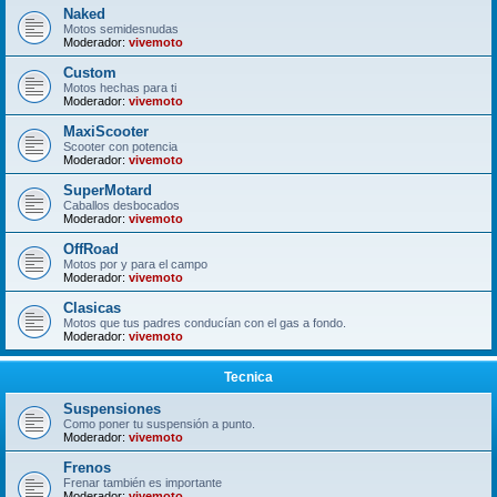
Naked
Motos semidesnudas
Moderador:
vivemoto
Custom
Motos hechas para ti
Moderador:
vivemoto
MaxiScooter
Scooter con potencia
Moderador:
vivemoto
SuperMotard
Caballos desbocados
Moderador:
vivemoto
OffRoad
Motos por y para el campo
Moderador:
vivemoto
Clasicas
Motos que tus padres conducían con el gas a fondo.
Moderador:
vivemoto
Tecnica
Suspensiones
Como poner tu suspensión a punto.
Moderador:
vivemoto
Frenos
Frenar también es importante
Moderador:
vivemoto